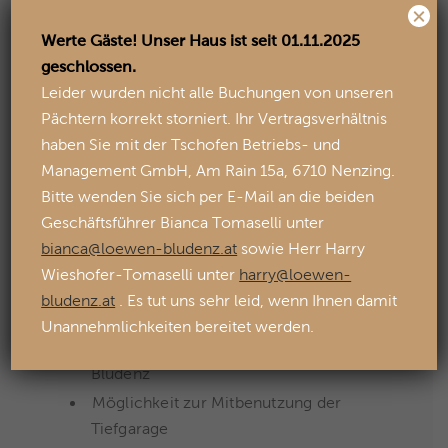
×
Werte Gäste! Unser Haus ist seit 01.11.2025
geschlossen.
Was wir bieten
Leider wurden nicht alle Buchungen von unseren
Pächtern korrekt storniert. Ihr Vertragsverhältnis
haben Sie mit der Tschofen Betriebs- und
Ein etabliertes Boutique Hotel mit
Management GmbH, Am Rain 15a, 6710 Nenzing.
treuer Gästestruktur
Bitte wenden Sie sich per E-Mail an die beiden
Attraktive Pachtkonditionen und
Geschäftsführer Bianca Tomaselli unter
Gestaltungsspielraum
bianca@loewen-bludenz.at
sowie Herr Harry
Möglichkeit einer langfristigen
Wieshofer-Tomaselli unter
harry@loewen-
Zusammenarbeit
bludenz.at
. Es tut uns sehr leid, wenn Ihnen damit
Moderne Infrastruktur, betriebsbereit
Unannehmlichkeiten bereitet werden.
Sauna über den Dächern von
Bludenz
Möglichkeit zur Mitbenutzung der
Tiefgarage