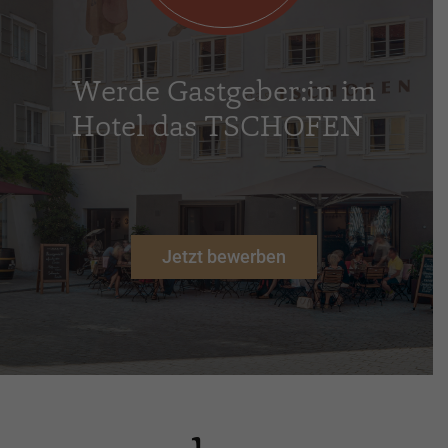
W
e
r
d
e
G
a
s
t
g
e
b
e
r
:
i
n
i
m
H
o
t
e
l
d
a
s
T
S
C
H
O
F
E
N
Jetzt bewerben