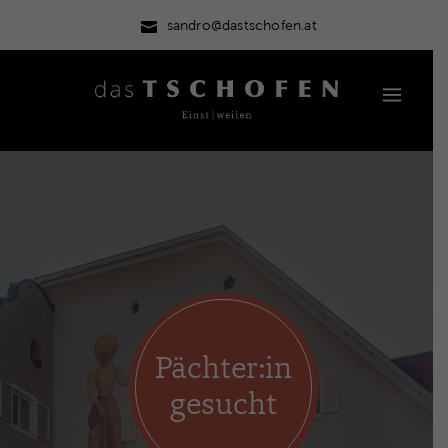
sandro@dastschofen.at
Pächter:in
gesucht