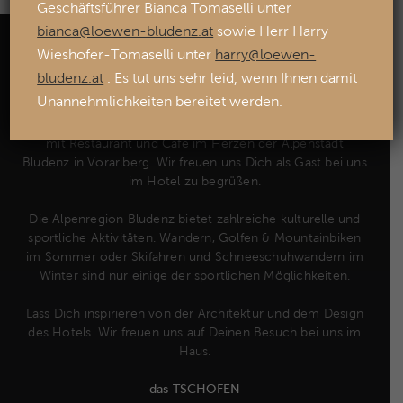
Geschäftsführer Bianca Tomaselli unter
bianca@loewen-bludenz.at
sowie Herr Harry
Wieshofer-Tomaselli unter
harry@loewen-
bludenz.at
. Es tut uns sehr leid, wenn Ihnen damit
das TSCHOFEN
Unannehmlichkeiten bereitet werden.
Herzlich Willkommen im Boutique Hotel das TSCHOFEN
mit Restaurant und Café im Herzen der Alpenstadt
Bludenz in Vorarlberg. Wir freuen uns Dich als Gast bei uns
im Hotel zu begrüßen.
Die Alpenregion Bludenz bietet zahlreiche kulturelle und
sportliche Aktivitäten. Wandern, Golfen & Mountainbiken
im Sommer oder Skifahren und Schneeschuhwandern im
Winter sind nur einige der sportlichen Möglichkeiten.
Lass Dich inspirieren von der Architektur und dem Design
des Hotels. Wir freuen uns auf Deinen Besuch bei uns im
Haus.
das TSCHOFEN