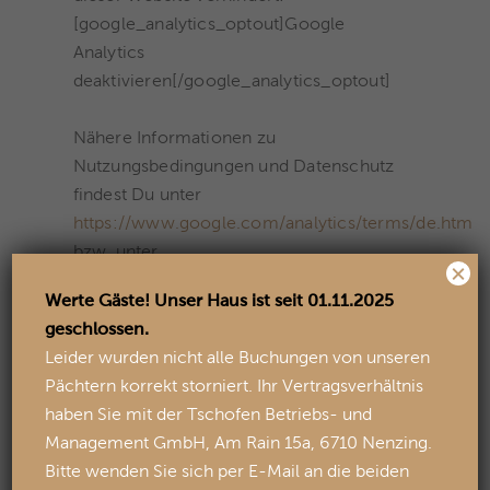
[google_analytics_optout]Google
Analytics
deaktivieren[/google_analytics_optout]
Nähere Informationen zu
Nutzungsbedingungen und Datenschutz
findest Du unter
https://www.google.com/analytics/terms/de.html
bzw. unter
×
https://www.google.de/intl/de/policies/
.
Werte Gäste! Unser Haus ist seit 01.11.2025
geschlossen.
Quelle teilweise:
Leider wurden nicht alle Buchungen von unseren
https://www.datenschutzbeauftragter-
Pächtern korrekt storniert. Ihr Vertragsverhältnis
info.de
haben Sie mit der Tschofen Betriebs- und
Management GmbH, Am Rain 15a, 6710 Nenzing.
Bitte wenden Sie sich per E-Mail an die beiden